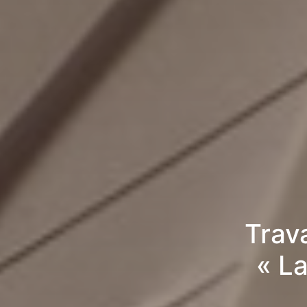
Trav
« La