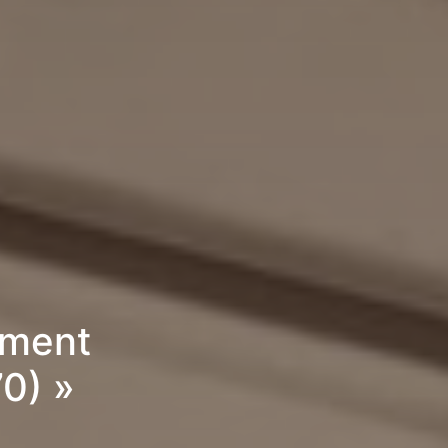
ement
70) »