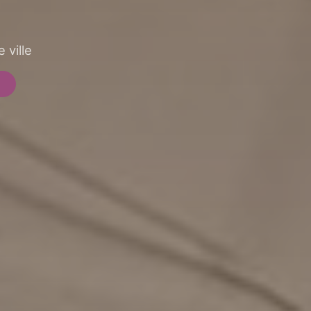
 ville